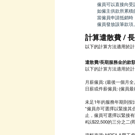
僱員可以直接向受
如僱主供款所累積
當僱員申請抵銷時
僱員發放該筆款項
計算遣散費 /
以下的計算方法適用於計
遣散費/長期服務金的款額
以下的計算方法適用於計
月薪僱員: (最後一個月全月工
日薪或件薪僱員: (僱員最
未足1年的服務年期則按
*僱員亦可選擇以緊接其
止，僱員可選擇以緊接有
#以
$22,500的三分之二(即