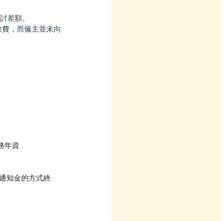
追討差額。
散費，而僱主並未向
服務年資
代通知金的方式終