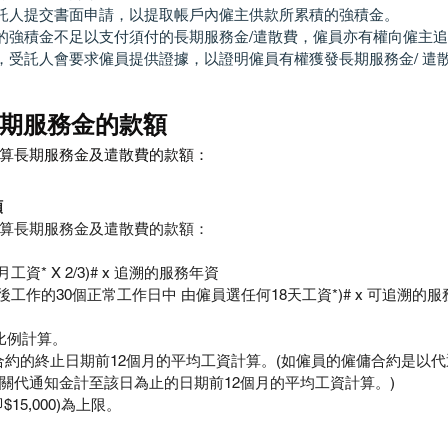
託人提交書面申請，以提取帳戶內僱主供款所累積的強積金。
的強積金不足以支付須付的長期服務金/遣散費，僱員亦有權向僱主
，受託人會要求僱員提供證據，以證明僱員有權獲發長期服務金/ 遣
。
 長期服務金的款額
算長期服務金及遣散費的款額：
 
算長期服務金及遣散費的款額：
資* X 2/3)# x 追溯的服務年資
後工作的30個正常工作日中 由僱員選任何18天工資*)# x 可追溯的
比例計算。 
合約的終止日期前12個月的平均工資計算。(如僱員的僱傭合約是以
關代通知金計至該日為止的日期前12個月的平均工資計算。)
$15,000)為上限。