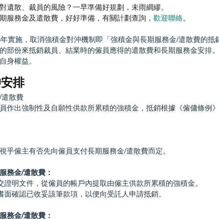
對遺散、裁員的風險？一早準備好規劃，未雨綢繆。 
期服務金及遣散費，好好準備，有關計劃查詢，
歡迎聯絡
。 
25年實施，取消強積金對沖機制即「強積金與長期服務金/遣散費的抵
的部份來抵銷裁員、結業時的僱員應得的遣散費和長期服務金安排
自身權益。
沖安排
/遣散費
員作出強制性及自願性供款所累積的強積金，抵銷根據《僱傭條例
視乎僱主有否先向僱員支付長期服務金/遣散費而定。
期服務金/遣散費：
交證明文件，從僱員的帳戶內提取由僱主供款所累積的強積金。
書面確認已收妥該筆款項，以便向受託人申請抵銷。
期服務金/遣散費：