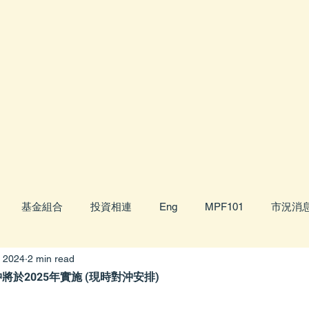
基金組合
投資相連
Eng
MPF101
市況消
, 2024
2 min read
金表現
客群服務
理財101
eMPF積金易
將於2025年實施 (現時對沖安排)