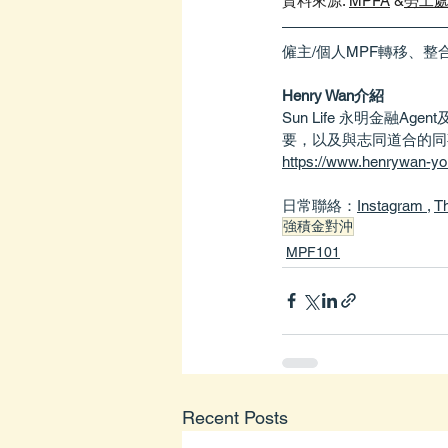
資料來源: 
MPFA
 &
勞工
僱主/個人MPF轉移、整合
Henry Wan
介紹
Sun Life 永明金融Agent
要，以及與志同道合的同
https://www.henrywan-you
日常聯絡：
Instagram 
, 
T
強積金對沖
MPF101
Recent Posts