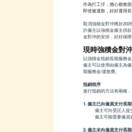
作為打工仔，擔心都會面
即使被遺散，好好運用長
取消強積金對沖將於20
許僱主以強積金僱主供款
金對沖的安排，好好保障
現時強積金對
以強積金抵銷長期服務金
僱主可以使用由僱主為僱
期服務金/遣散費。 
抵銷程序
進行抵銷的方法有兩種，
1. 僱主已向僱員支付長
僱主可向受託人提
僱主可能需要僱員
2. 僱主未向僱員支付長