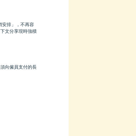
銷安排」，不再容
。下文分享現時強積
》須向僱員支付的長