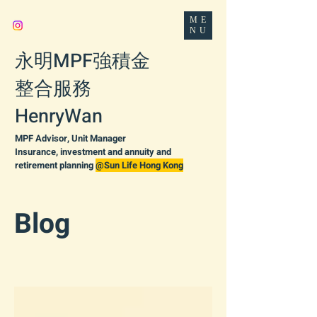
ME
NU
永明MPF強積金
整合服務
HenryWan
MPF Advisor, Unit Manager
Insurance, investment and annuity and
retirement planning
@Sun Life Hong Kong
Blog