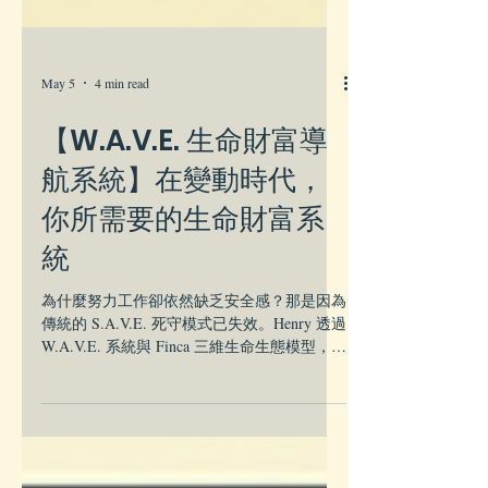
May 5
4 min read
【W.A.V.E. 生命財富導
航系統】在變動時代，
你所需要的生命財富系
統
為什麼努力工作卻依然缺乏安全感？那是因為
傳統的 S.A.V.E. 死守模式已失效。Henry 透過
W.A.V.E. 系統與 Finca 三維生命生態模型，為
你精準診斷 12 項財務漏洞，從財富守護到永
續豐盛，架構一套能自動運轉、具備反脆弱能