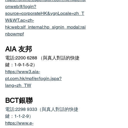
onweb/#/login?
source=corporateHK&vgnLocale=zh_T
W&WT.ac=zh-
hk:web:slf_internal:hp_signin_modal:rai
nbowmpf
AIA 友邦
電話:2200 6288 （與真人對話的快捷
鍵：1-9-1-5-2）
https://www3.aia-
pt.com.hk/mpf/er/login.jspa?
lang=zh_TW
BCT銀聯
電話:2298 9333（與真人對話的快捷
鍵：1-1-2-9）
https://www.e-