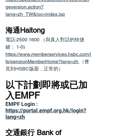
geversion.action?
lang=zh_TW&loc=index.jsp
海通Haitong
電話:2500 1600 （與真人對話的快捷
鍵： 1-0)
https://www.memberservices.hsbc.com/i
fs/pensionMemberHome?lang=zh 
（會
見到HSBC版面，正常的）
以下計劃即將或已加
入EMPF
EMPF Login : 
https://portal.empf.org.hk/login?
lang=zh
交通銀行 Bank of 