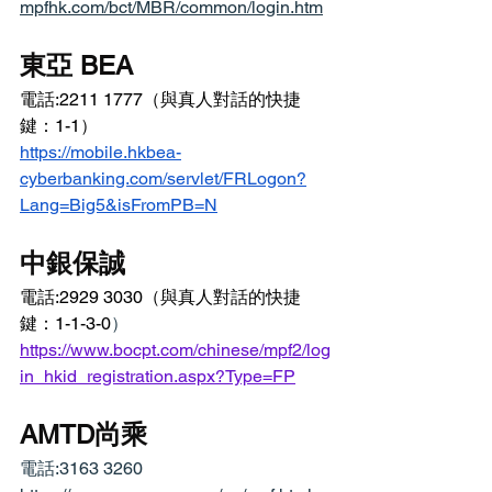
mpfhk.com/bct/MBR/common/login.htm
東亞 BEA
電話:2211 1777（與真人對話的快捷
鍵：1-1）
https://mobile.hkbea-
cyberbanking.com/servlet/FRLogon?
Lang=Big5&isFromPB=N
中銀保誠
電話:2929 3030（與真人對話的快捷
鍵：1-1-3-0
）
https://www.bocpt.com/chinese/mpf2/log
in_hkid_registration.aspx?Type=FP
AMTD尚乘
電話:3163 3260