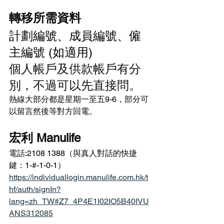
轉移所需資料
計劃編號、成員編號、僱
主編號 (如適用)
個人帳戶及供款帳戶有分
別，不過可以先直接問。
熱線大部分都是星期一至五9-6，部分可
以留言然後等對方回電。
宏利 Manulife
電話:2108 1388（與真人對話的快捷
鍵：1-#-1-0-1）
https://individuallogin.manulife.com.hk/t
hf/auth/signIn?
lang=zh_TW#Z7_4P4E1I02IO5B40IVU
ANS312085