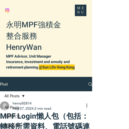
ME
NU
永明MPF強積金
整合服務
HenryWan
MPF Advisor, Unit Manager
Insurance, investment and annuity and
retirement planning
@Sun Life Hong Kong
Post
All Posts
henry92814
All Posts
Aug 27, 2024
2 min read
MPF Login懶人包（包括：
管理方法
轉移所需資料、電話號碼連
基金分析