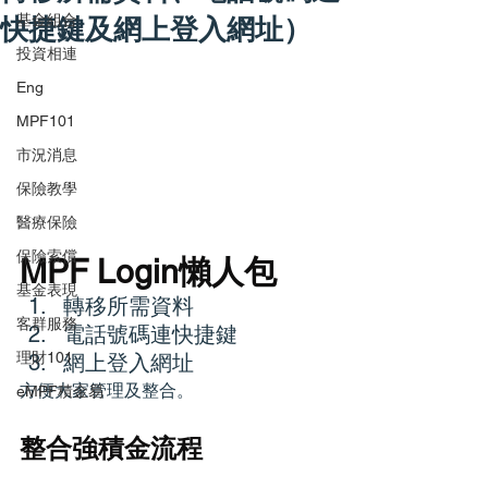
快捷鍵及網上登入網址）
基金組合
投資相連
Eng
MPF101
市況消息
保險教學
醫療保險
保險索償
MPF Login懶人包
基金表現
轉移所需資料
客群服務
電話號碼連快捷鍵
理財101
網上登入網址
方便大家管理及整合。
eMPF積金易
整合強積金流程