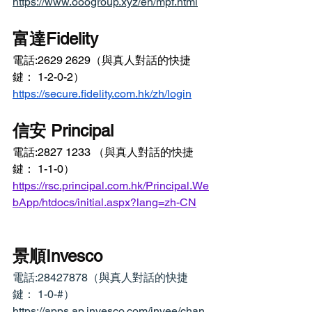
https://www.ooogroup.xyz/en/mpf.html
富達Fidelity
電話:2629 2629（與真人對話的快捷
鍵： 1-2-0-2）
https://secure.fidelity.com.hk/zh/login
信安 Principal
電話:2827 1233
（與真人對話的快捷
鍵： 1-1-0）
https://rsc.principal.com.hk/Principal.We
bApp/htdocs/initial.aspx?lang=zh-CN
景順Invesco
電話:28427878（與真人對話的快捷
鍵： 1-0-#）
https://apps.ap.invesco.com/invee/chan